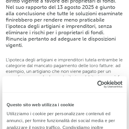
diritto vigente a favore dei proprietari di fondi.
Nel suo rapporto del 13 agosto 2025 è giunto
alla conclusione che tutte le soluzioni esaminate
finirebbero per rendere meno praticabile
l’ipoteca degli artigiani e imprenditori, senza
eliminare i rischi per i proprietari di fondi.
Rinuncia pertanto ad adeguare le disposizioni
vigenti.
L’ipoteca degli artigiani e imprenditori tutela entrambe le
categorie dal mancato pagamento delle loro fatture: ad
esempio, un artigiano che non viene pagato per un
armadio a muro che ha costruito in un’abitazione può far
iscrivere nel registro fondiario un diritto di pegno sul
fondo in questione, che funge quindi da garanzia per la
fattura non ancora saldata.
Questo sito web utilizza i cookie
Ciò comporta tuttavia determinati rischi per il
Utilizziamo i cookie per personalizzare contenuti ed
proprietario del fondo, ad esempio se incarica un
impresario costruttore di dirigere i lavori confidando
annunci, per fornire funzionalità dei social media e per
che paghi le fatture dei singoli artigiani (i cosiddetti
analizzare il nostro traffico. Condividiamo inoltre