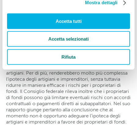
Mostra dettagli
adeguamento avanzate dal mondo politico e scientifico.
Ha ad esempio vagliato la possibilità di introdurre un
obbligo d’informazione per i subappaltatori come pure
la proposta di obbligare chi dirige i lavori a prestare una
Accetta tutti
garanzia al proprietario del fondo quando fa capo a
subappaltatori.
Accetta selezionati
Dopo una verifica minuziosa, il Consiglio federale
giunge tuttavia alla conclusione che le soluzioni
Rifiuta
esaminate non migliorerebbero il diritto vigente, anzi,
comporterebbero diversi svantaggi, soprattutto per gli
artigiani. Per di più, renderebbero molto più complessa
l’ipoteca degli artigiani e imprenditori, senza tuttavia
ridurre in maniera efficace i rischi per i proprietari di
fondi. Il Consiglio federale rileva inoltre che i proprietari
di fondi possono già limitare eventuali rischi con accordi
contrattuali o pagamenti diretti ai subappaltatori. Nel suo
rapporto giunge pertanto alla conclusione che al
momento non è opportuno adeguare l’ipoteca degli
artigiani e imprenditori a favore dei proprietari di fondi.