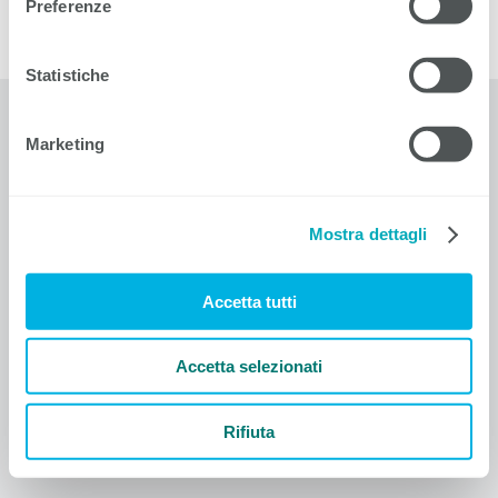
Preferenze
Statistiche
EIT.ticino
Marketing
Corso Elvezia 16
6900 Lugano
T +41 91 911 51 20
F +41 91 911 51 12
Mostra dettagli
info@eitticino
.
ch
Accetta tutti
Contatti
Informativa sulla protezione dei dati
Colophon
Accetta selezionati
Condizioni generali di contratto
Impostazioni dei cookie
Rifiuta
© 1910-2026 EIT.ticino