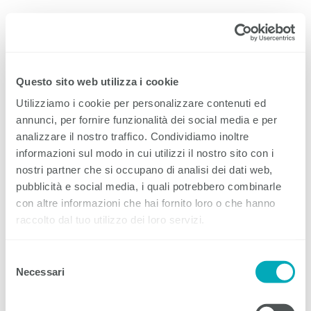
EIT.ticino
Menu
Questo sito web utilizza i cookie
Utilizziamo i cookie per personalizzare contenuti ed
annunci, per fornire funzionalità dei social media e per
analizzare il nostro traffico. Condividiamo inoltre
4° Test attitudinale 2023 Area Elettricità
informazioni sul modo in cui utilizzi il nostro sito con i
nostri partner che si occupano di analisi dei dati web,
Sabato 17 giugno 2023 si è tenuta a Mendrisio la quarta
pubblicità e social media, i quali potrebbero combinarle
sessione del test attitudinale che intende favorire una
con altre informazioni che hai fornito loro o che hanno
scelta ponderata fra i due percorsi fomrativi del settore
raccolto dal tuo utilizzo dei loro servizi.
elettrico: elettricisti di montaggio e installatore
elettricista.
Selezione
Risultati 4° test attitudinale - area elettricità
Necessari
del
consenso