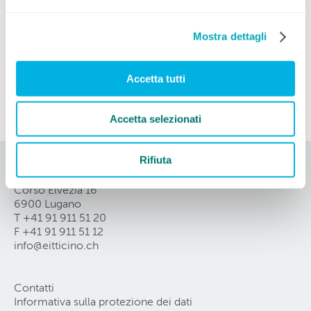
Sulla sezione
Mostra dettagli
Centro Formazione
Accetta tutti
CCL
Accetta selezionati
Rifiuta
EIT.ticino
Corso Elvezia 16
6900 Lugano
T +41 91 911 51 20
F +41 91 911 51 12
info@eitticino
.
ch
Contatti
Informativa sulla protezione dei dati