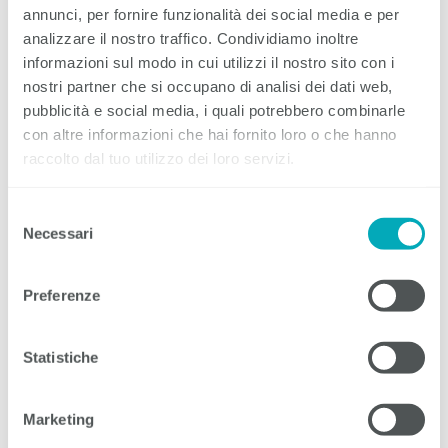
EIT.swiss
annunci, per fornire funzionalità dei social media e per
Limmatstrasse 63
analizzare il nostro traffico. Condividiamo inoltre
8005 Zurigo
informazioni sul modo in cui utilizzi il nostro sito con i
E-Mail
nostri partner che si occupano di analisi dei dati web,
pubblicità e social media, i quali potrebbero combinarle
con altre informazioni che hai fornito loro o che hanno
Attuazione tecnica
raccolto dal tuo utilizzo dei loro servizi.
RTP GmbH
Selezione
Necessari
del
Contatti
consenso
EIT.ticino
Preferenze
Corso Elvezia 16
6900 Lugano
T +41 91 911 51 20
Statistiche
F +41 91 911 51 12
info@eitticino
.
ch
Marketing