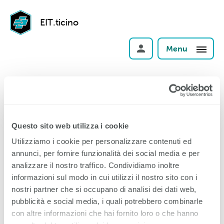
EIT.ticino
Menu
Al via oggi la sesta edizione di
TicinoSkills e Porte Aperte 2024
al Centro professionale di
Questo sito web utilizza i cookie
Gordola
Utilizziamo i cookie per personalizzare contenuti ed
annunci, per fornire funzionalità dei social media e per
analizzare il nostro traffico. Condividiamo inoltre
TicinoSkills e
Oggi prende il via la sesta edizione di
informazioni sul modo in cui utilizzi il nostro sito con i
Porte Aperte 2024
presso il Centro professionale di
Gordola.
nostri partner che si occupano di analisi dei dati web,
pubblicità e social media, i quali potrebbero combinarle
Un evento imperdibile che celebra l'eccellenza delle
con altre informazioni che hai fornito loro o che hanno
professioni, con 11 discipline in gara, tra cui quella degli