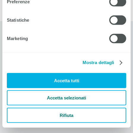
Preferenze
Statistiche
EIT.ticino
Marketing
Corso Elvezia 16
6900 Lugano
T +41 91 911 51 20
F +41 91 911 51 12
Mostra dettagli
info@eitticino
.
ch
Accetta tutti
Contatti
Informativa sulla protezione dei dati
Colophon
Accetta selezionati
Condizioni generali di contratto
Impostazioni dei cookie
Rifiuta
© 1910-2026 EIT.ticino