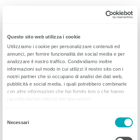
EIT.ticino
Menu
Questo sito web utilizza i cookie
Utilizziamo i cookie per personalizzare contenuti ed
annunci, per fornire funzionalità dei social media e per
analizzare il nostro traffico. Condividiamo inoltre
La pandemia di Covid-19 e la guerra in Ucraina hanno
determinato un'elevata domanda globale di alcuni
informazioni sul modo in cui utilizzi il nostro sito con i
materiali e, allo stesso tempo, una carenza di materie
nostri partner che si occupano di analisi dei dati web,
prime in Europa. Questa situazione colpisce anche le
pubblicità e social media, i quali potrebbero combinarle
aziende del settore elettrico.
Continua a leggere
.
con altre informazioni che hai fornito loro o che hanno
raccolto dal tuo utilizzo dei loro servizi.
Selezione
Necessari
del
consenso