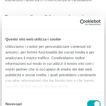
Processo di candidatura: giovani
soddisfatti, imprese critiche
Il processo di candidatura ottiene una buona valutazione
Questo sito web utilizza i cookie
da parte dei giovani: il 45 % lo ritiene molto positivo,
mentre il 42 % lo considera piuttosto positivo.
Utilizziamo i cookie per personalizzare contenuti ed
Raramente vengono segnalate esperienze negative. Le
annunci, per fornire funzionalità dei social media e per
esperienze positive riguardano soprattutto i giovani della
analizzare il nostro traffico. Condividiamo inoltre
Svizzera tedesca. Secondo il sondaggio, le sfide
principali sono la redazione del dossier, la ricerca di
informazioni sul modo in cui utilizzi il nostro sito con i
posti di tirocinio adeguati e la gestione delle risposte
nostri partner che si occupano di analisi dei dati web,
negative.
pubblicità e social media, i quali potrebbero combinarle
con altre informazioni che hai fornito loro o che hanno
L’opinione delle imprese sul processo di candidatura è
raccolto dal tuo utilizzo dei loro servizi.
invece critica. Secondo quanto dichiarato dalle imprese
stesse, oltre un terzo di loro riceve spesso candidature
da parte di ragazzi non idonei (rendimento scolastico
Selezione
insufficiente, lacune linguistiche, scarsa motivazione,
Necessari
del