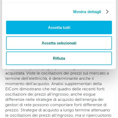
Mostra dettagli
Influenza dei prezzi di mercato, quota
di produzione propria e strategia di
Accetta tutti
acquisto
Accetta selezionati
Le tariffe dell’energia del servizio universale dipendono
fortemente dal portafoglio di produzione e dalla
strategia di acquisto dell’azienda di approvvigionamento,
Rifiuta
poiché si basano sui prezzi di costo della produzione
propria e sui prezzi pagati per l’energia elettrica
acquistata. Viste le oscillazioni dei prezzi sul mercato a
termine dell’elettricità, è determinante anche il
momento dell’acquisto. Analisi supplementari della
ElCom dimostrano che nel quadro delle recenti forti
oscillazioni dei prezzi all’ingrosso, anche esigue
differenze nelle strategie di acquisto dell’energia dei
gestori di rete possono comportare forti differenze di
prezzo. Strategie di acquisto a lungo termine attenuano
le oscillazioni dei prezzi all’ingrosso, ma si ripercuotono