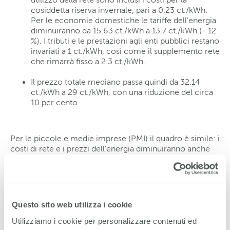
cosiddetta riserva invernale, pari a 0.23 ct./kWh.
Per le economie domestiche le tariffe dell’energia
diminuiranno da 15.63 ct./kWh a 13.7 ct./kWh (- 12
%). I tributi e le prestazioni agli enti pubblici restano
invariati a 1 ct./kWh, così come il supplemento rete
che rimarrà fisso a 2.3 ct./kWh.
Il prezzo totale mediano passa quindi da 32.14
ct./kWh a 29 ct./kWh, con una riduzione del circa
10 per cento.
Per le piccole e medie imprese (PMI) il quadro è simile: i
costi di rete e i prezzi dell’energia diminuiranno anche
per loro.
All’interno della Svizzera i prezzi tra i gestori di rete
variano a volte in modo considerevole, il che è dovuto
Questo sito web utilizza i cookie
principalmente a grandi differenze nelle modalità di
approvvigionamento di energia (quota di produzione
Utilizziamo i cookie per personalizzare contenuti ed
propria, strategia di acquisto).