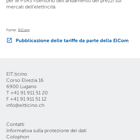
per le PSRS risentono dell’andamento dei prezzi sui
mercati dell’elettricità.
Fonte:
ElCom
Pubblicazione delle tariffe da parte della ElCom
EIT.ticino
Corso Elvezia 16
6900 Lugano
T +41 91 911 51 20
F +41 91 911 51 12
info@eitticino
.
ch
Contatti
Informativa sulla protezione dei dati
Colophon