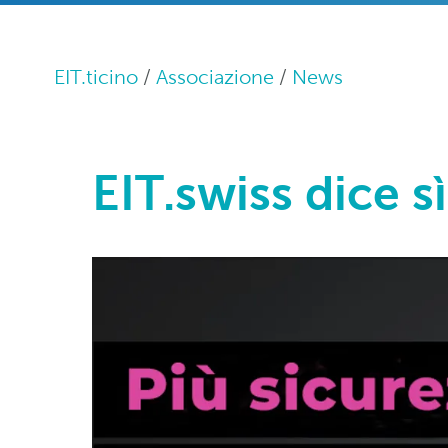
EIT.ticino
Associazione
News
EIT.swiss dice s