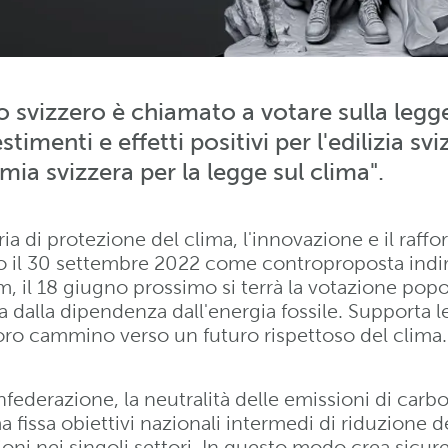
o svizzero è chiamato a votare sulla legg
imenti e effetti positivi per l'edilizia sviz
ia svizzera per la legge sul clima".
eria di protezione del clima, l'innovazione e il raf
 il 30 settembre 2022 come controproposta indirett
m, il 18 giugno prossimo si terrà la votazione popol
a dalla dipendenza dall'energia fossile. Supporta le
 loro cammino verso un futuro rispettoso del clima.
federazione, la neutralità delle emissioni di carb
ma fissa obiettivi nazionali intermedi di riduzione d
ioni nei singoli settori. In questo modo crea sicu