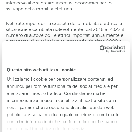
intendeva allora creare incentivi economici per lo
sviluppo della mobilità elettrica.
Nel frattempo, con la crescita della mobilità elettrica la
situazione è cambiata notevolmente: dal 2018 al 2022 il
numero di autoveicoli elettrici importati annualmente è
aumentato di quasi sei volte, passando da circa 8000 a
oltre 45 000. Nel primo semestre del 2023 sono stati
importati circa 30 400 autoveicoli elettrici. Rispetto allo
stesso periodo dell’anno precedente (quasi
18 300 autoveicoli), ciò corrisponde a un aumento di
Questo sito web utilizza i cookie
circa il 66 per cento. La quota di autoveicoli elettrici
rispetto alle importazioni complessive ha raggiunto nel
Utilizziamo i cookie per personalizzare contenuti ed
primo semestre del 2023 circa il 23 per cento (stesso
annunci, per fornire funzionalità dei social media e per
periodo dell’anno precedente: ca. 16 %). Questo
analizzare il nostro traffico. Condividiamo inoltre
aumento ha comportato un consistente calo delle
entrate provenienti dall’imposta sugli autoveicoli: le
informazioni sul modo in cui utilizzi il nostro sito con i
perdite fiscali nel 2022 sono state di circa 78 milioni di
nostri partner che si occupano di analisi dei dati web,
franchi, mentre per il 2023 si prevedono perdite di circa
pubblicità e social media, i quali potrebbero combinarle
100–150 milioni di franchi. Mantenendo l’esenzione
con altre informazioni che hai fornito loro o che hanno
dall’imposta, le perdite fiscali stimate per il periodo dal
raccolto dal tuo utilizzo dei loro servizi.
2024 al 2030 sarebbero ammontate a circa 2–3 miliardi