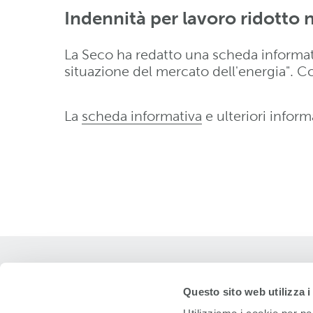
Indennità per lavoro ridotto n
La Seco ha redatto una scheda informativ
situazione del mercato dell'energia". C
La
scheda informativa
e ulteriori infor
EIT.ticino
Questo sito web utilizza i
Corso Elvezia 16
6900 Lugano