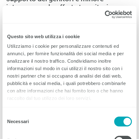
interesse per le offerte transitorie
Nella transizione verso il livello secondario II i genitori
svolgono un ruolo molto importante: l’81 % dei giovani
dichiara infatti di aver ricevuto sostegno da parte loro
Questo sito web utilizza i cookie
nella scelta della formazione. La stragrande maggioranza
Utilizziamo i cookie per personalizzare contenuti ed
ritiene che i propri genitori abbiano una conoscenza
buona o addirittura molto buona del sistema formativo
annunci, per fornire funzionalità dei social media e per
svizzero. Tra i giovani provenienti da un contesto
analizzare il nostro traffico. Condividiamo inoltre
migratorio questo dato è nettamente inferiore. Per
informazioni sul modo in cui utilizzi il nostro sito con i
quanto riguarda le offerte transitorie, si registra un calo
nostri partner che si occupano di analisi dei dati web,
dell’interesse: l’anno intermedio viene preso in
pubblicità e social media, i quali potrebbero combinarle
considerazione solo dal 14 % del campione (2024: 17 %)
e diminuisce, di poco, anche la percentuale di coloro
con altre informazioni che hai fornito loro o che hanno
che vorrebbero frequentare una formazione transitoria
raccolto dal tuo utilizzo dei loro servizi.
(12 %).
Selezione
Necessari
del
Offerta di posti di tirocinio stabile e
consenso
preferenze professionali invariate