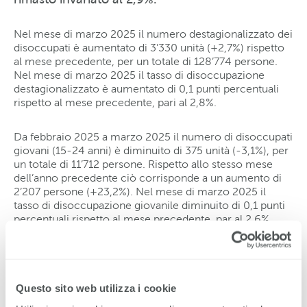
Nel mese di marzo 2025 il numero destagionalizzato dei
disoccupati è aumentato di 3’330 unità (+2,7%) rispetto
al mese precedente, per un totale di 128’774 persone.
Nel mese di marzo 2025 il tasso di disoccupazione
destagionalizzato è aumentato di 0,1 punti percentuali
rispetto al mese precedente, pari al 2,8%.
Da febbraio 2025 a marzo 2025 il numero di disoccupati
giovani (15-24 anni) è diminuito di 375 unità (-3,1%), per
un totale di 11’712 persone. Rispetto allo stesso mese
dell’anno precedente ciò corrisponde a un aumento di
2’207 persone (+23,2%). Nel mese di marzo 2025 il
tasso di disoccupazione giovanile diminuito di 0,1 punti
percentuali rispetto al mese precedente, par al 2,6%.
Nel mese di marzo 2025 il numero di disoccupati
anziani (50-64 anni) è diminuito di 688 o del -1,8%
rispetto al mese precedente, per un valore pari a 36’703.
Questo sito web utilizza i cookie
Rispetto allo stesso mese dell’anno precedente ciò