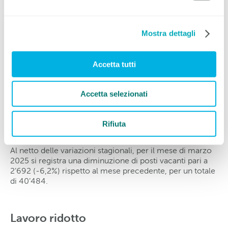
cerca d’impiego è aumentato di 0,1 punti percentuali,
pari al 4,5%.
Mostra dettagli
Posti vacanti
Accetta tutti
Nel mese di marzo 2025 i posti vacanti annunciati
presso gli URC erano 42’530, 1’868 in meno rispetto al
Accetta selezionati
mese precedente (-4,2%). 23’614 (55,5%) posti sono
soggetti all’obbligo di annuncio. Rispetto allo stesso
periodo dell’anno precedente, sono stati conteggiati 117
Rifiuta
posti vacanti in più (+0,3%).
Al netto delle variazioni stagionali, per il mese di marzo
2025 si registra una diminuzione di posti vacanti pari a
2’692 (-6,2%) rispetto al mese precedente, per un totale
di 40’484.
Lavoro ridotto