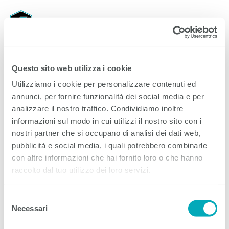
EIT.ticino
Menu
Questo sito web utilizza i cookie
Utilizziamo i cookie per personalizzare contenuti ed
annunci, per fornire funzionalità dei social media e per
Prossimi seminari EIT.swiss in Ticino
analizzare il nostro traffico. Condividiamo inoltre
informazioni sul modo in cui utilizzi il nostro sito con i
nostri partner che si occupano di analisi dei dati web,
11 novembre :
https://www.eit.swiss/it/seminari/mantenimento-della-
pubblicità e social media, i quali potrebbero combinarle
funzione-protezione-antincendio-limportante-in-breve
con altre informazioni che hai fornito loro o che hanno
raccolto dal tuo utilizzo dei loro servizi.
16 novembre :
https://www.eit.swiss/it/seminari/elettro-mobilita-
Selezione
progettazione-stazioni-di-ricarica
Necessari
del
consenso
2 dicembre -