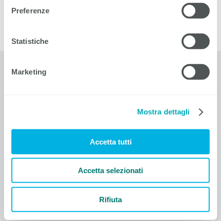
https://www.eit.swiss/it/seminari/mantenimento-della-
Preferenze
funzione-protezione-antincendio-limportante-in-
breve-1
Statistiche
Marketing
EIT.ticino
Corso Elvezia 16
6900 Lugano
T +41 91 911 51 20
Mostra dettagli
F +41 91 911 51 12
info@eitticino
.
ch
Accetta tutti
Contatti
Informativa sulla protezione dei dati
Accetta selezionati
Colophon
Condizioni generali di contratto
Impostazioni dei cookie
Rifiuta
© 1910-2026 EIT.ticino