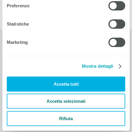
Preferenze
Info Ufficio dell'orientamento scolastico 29.04.2022
Statistiche
Marketing
EIT.ticino
Corso Elvezia 16
6900 Lugano
T +41 91 911 51 20
Mostra dettagli
F +41 91 911 51 12
info@eitticino
.
ch
Accetta tutti
Contatti
Informativa sulla protezione dei dati
Accetta selezionati
Colophon
Condizioni generali di contratto
Impostazioni dei cookie
Rifiuta
© 1910-2026 EIT.ticino