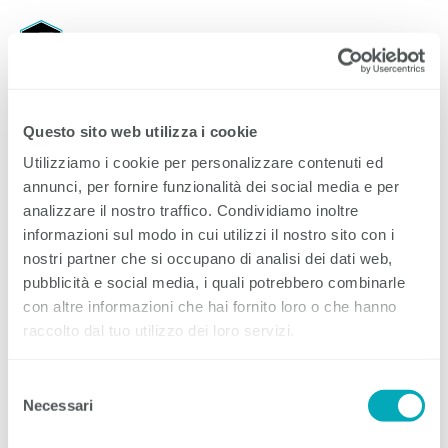
EIT.ticino
Menu
Questo sito web utilizza i cookie
Utilizziamo i cookie per personalizzare contenuti ed
annunci, per fornire funzionalità dei social media e per
Stage strutturati per gli allievi di terza
analizzare il nostro traffico. Condividiamo inoltre
informazioni sul modo in cui utilizzi il nostro sito con i
media durante l'estate
nostri partner che si occupano di analisi dei dati web,
pubblicità e social media, i quali potrebbero combinarle
Stimati Associati,
con altre informazioni che hai fornito loro o che hanno
raccolto dal tuo utilizzo dei loro servizi.
qui di seguito trovate un'importante informazione
dell'Ufficio dell'orientamento scolastico e professionale
riguardante gli stage strutturati durante l'estate, per gli
Selezione
allievi di terza della Scuola media.
Necessari
del
consenso
Grazie per la vostra attenzione.