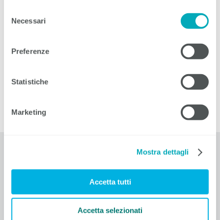
Montaggio e quella quadriennale di Installatore
Selezione
Elettricista.
Necessari
del
consenso
Raccomandiamo inoltre come sempre ai nostri associati
di tenere in considerazione l’esito dei test attitudinali dei
Preferenze
ragazzi al momento della sottoscrizione di un contratto
di tirocinio.
Statistiche
Modulo di iscrizione
Termine di scrizione: entro e non oltre 7 giorni
precedenti la data del test scelto
Marketing
Mostra dettagli
EIT.ticino
Corso Elvezia 16
6900 Lugano
Accetta tutti
T +41 91 911 51 20
F +41 91 911 51 12
info@eitticino
.
ch
Accetta selezionati