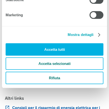
Il Centre Patronal Bern illustra la carenza energetica in
materia di diritto del lavoro. Le domande e le risposte
più importanti si trovano, in tedesco e francese, sul
Marketing
questo
sito web
(solo in tedesco).
La SECO ha redatto una scheda informativa sulla
Mostra dettagli
compensazione del lavoro ridotto nel contesto
dell’attuale situazione del mercato dell’energia. Queste e
altre informazioni sono disponibili su
lavoro.swiss
.
Accetta tutti
In un'altra scheda informativa della SECO troverete
informazioni sulla protezione della salute sul posto di
Accetta selezionati
lavoro nel contesto di misure di risparmio energetico. È
disponibile su questo
sito web
. Inoltre, la SECO ha
integrato le indicazioni per l'art. 27 all'OLL 1 (urgente
Rifiuta
bisogno). Potete trovare la formulazione esatta
qui
.
Altri links
Consigli per il risparmio di energia elettrica per i