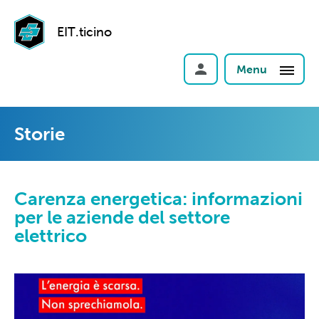
EIT.ticino
Menu
Storie
Carenza energetica: informazioni
per le aziende del settore
elettrico